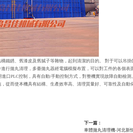
構鐵銹、舊漆皮及舊膩子等雜物，起到清潔的目的。 對于可以吊掛
件進行拋丸清理，多臺拋丸器經電腦模擬布置，可以對工件的各個表
采用進口PLC控制，具有自動/手動控制方式，對整機實現故障自動檢測
施，從而使本機具有結構、生產效率高、清理質量好、可靠性及自動
下一篇：
車體拋丸清理機-河北新