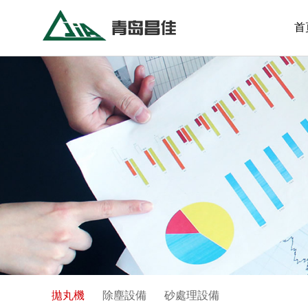
首
拋丸機
除塵設備
砂處理設備