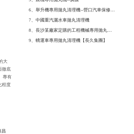
6、舉升機專用拋丸清理機--營口汽車保修設備協會
7、中國重汽灑水車拋丸清理機
8、長沙某廠家定購的工程機械專用拋丸清理機
9、轎運車專用拋丸清理機【長久集團】
的大
面徹底
。專有
化程度
恒昌