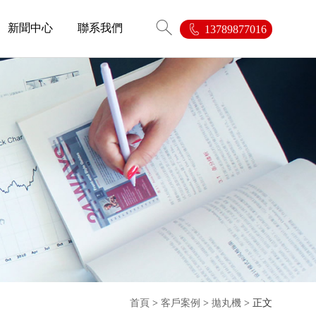
新聞中心
聯系我們
13789877016
首頁
>
客戶案例
>
拋丸機
> 正文