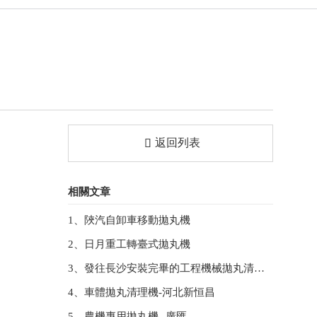
返回列表

相關文章
1、陜汽自卸車移動拋丸機
2、日月重工轉臺式拋丸機
3、發往長沙安裝完畢的工程機械拋丸清理機
4、車體拋丸清理機-河北新恒昌
5、農機專用拋丸機--廣匯