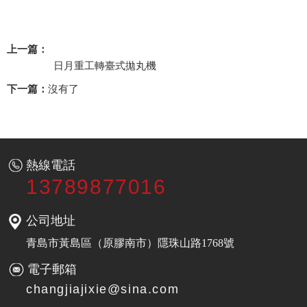
上一篇：
日月重工轉臺式拋丸機
下一篇：
沒有了
熱線電話
13789877016
公司地址
青島市黃島區（原膠南市）隱珠山路1768號
電子郵箱
changjiajixie@sina.com